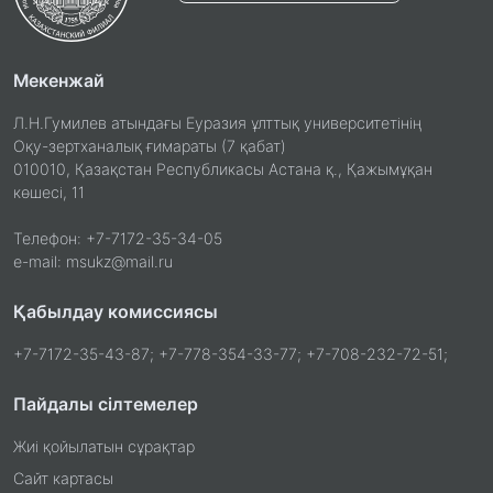
Мекенжай
Л.Н.Гумилев атындағы Еуразия ұлттық университетінің
Оқу-зертханалық ғимараты (7 қабат)
010010, Қазақстан Республикасы Астана қ., Қажымұқан
көшесі, 11
Телефон: +7-7172-35-34-05
e-mail: msukz@mail.ru
Қабылдау комиссиясы
+7-7172-35-43-87; +7-778-354-33-77; +7-708-232-72-51;
Пайдалы сілтемелер
Жиі қойылатын сұрақтар
Сайт картасы