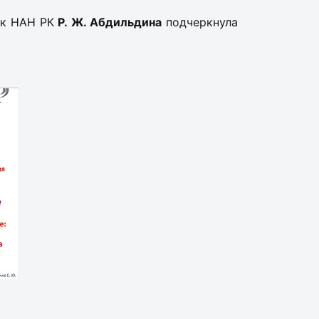
ик НАН РК
Р. Ж. Абдильдина
подчеркнула