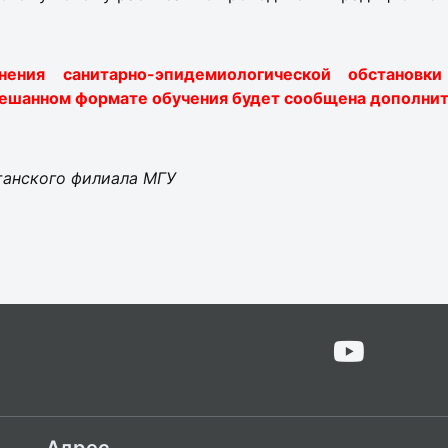
ения санитарно-эпидемиологической обстановк
ешанном формате обучения будет сообщена
дополнит
танского филиала МГУ