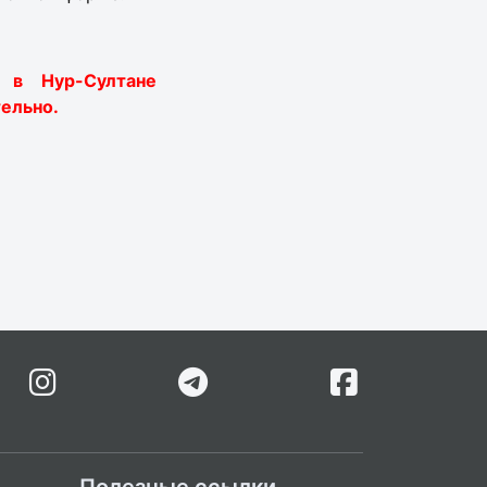
и в Нур-Султане
ельно.