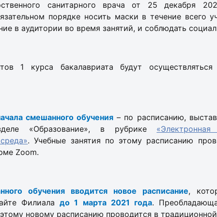
арственного санитарного врача от 25 декабря 2
язательном порядке носить маски в течение всего уч
ие в аудитории во время занятий, и соблюдать социа
нтов 1 курса бакалавриата будут осуществлятьс
начала смешанного обучения
– по расписанию, выстав
зделе «Образование», в рубрике
«Электронная
 среда»
. Учебные занятия по этому расписанию про
рме Zoom.
нного обучения вводится новое расписание
, кото
сайте Филиала
до 1 марта 2021 года
. Преобладающ
 этому новому расписанию проводится в традиционной