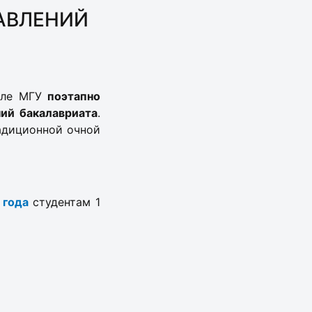
АВЛЕНИЙ
иале МГУ
поэтапно
ний бакалавриата
.
радиционной очной
 года
студентам 1