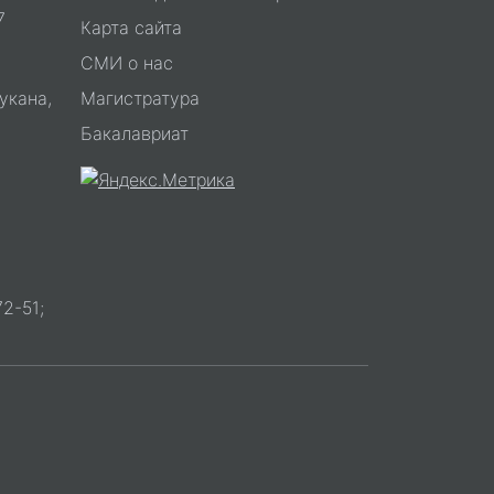
7
Карта сайта
СМИ о нас
укана,
Магистратура
Бакалавриат
2-51;