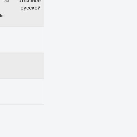
 за отличное
е русской
ры