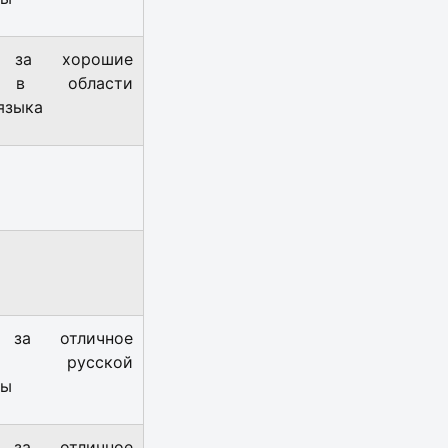
а за хорошие
 в области
языка
 за отличное
е русской
ры
 за отличное