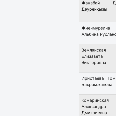
Жаңабай Да
Дәуренқызы
Жиенмурзина
Альбина Руслан
Землянская
Елизавета
Викторовна
Иристаева Том
Бахрамжанова
Комаринская
Александра
Дмитриевна