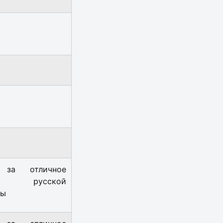
 за отличное
е русской
ры