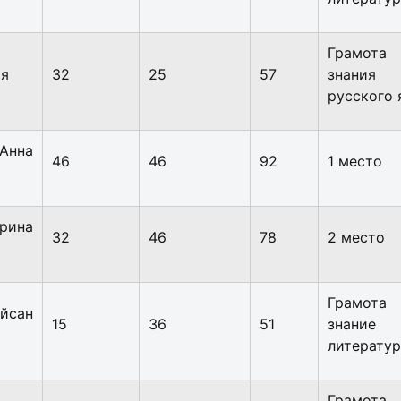
Грамот
ия
32
25
57
знания
русского 
нна
46
46
92
1 место
рина
32
46
78
2 место
Грамота
сан
15
36
51
знани
литерату
Грамота