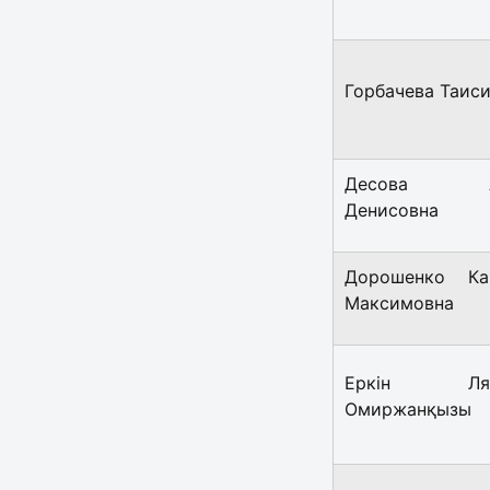
Горбачева Таис
Десова А
Денисовна
Дорошенко Ка
Максимовна
Еркін Ляй
Омиржанқызы