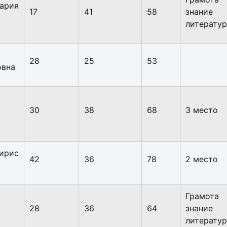
рия
17
41
58
знани
литератур
28
25
53
овна
30
38
68
3 место
ирис
42
36
78
2 место
Грамота
28
36
64
знани
литерату