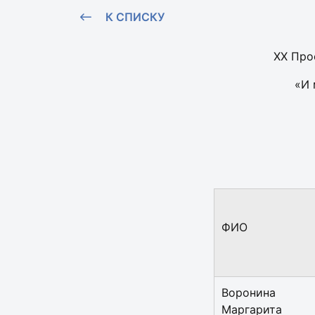
К СПИСКУ
XX Про
«И 
ФИО
Воронина
Маргарита