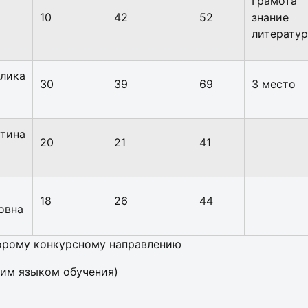
Грамота
10
42
52
знани
литерату
лика
30
39
69
3 место
тина
20
21
41
18
26
44
овна
торому конкурсному направлению
ким языком обучения)