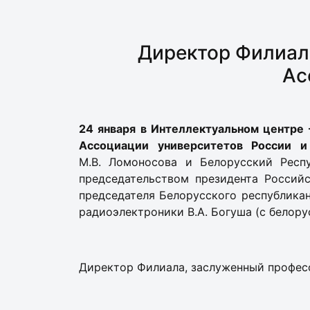
Директор Филиала
Ас
24 января в Интеллектуальном центре
Ассоциации университетов России 
М.В. Ломоносова и Белорусский Респ
председательством президента Россий
председателя Белорусского республикан
радиоэлектроники В.А. Богуша (с белору
Директор Филиала, заслуженный професс