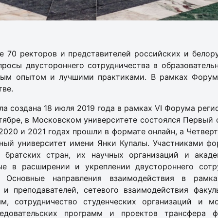
е 70 ректоров и представителей российских и белору
росы двустороннего сотрудничества в образовательн
овым опытом и лучшими практиками. В рамках Форум
тве.
а создана 18 июля 2019 года в рамках VI Форума рег
октябре, в Московском университете состоялся Первый
020 и 2021 годах прошли в формате онлайн, а Четвер
нный университет имени Янки Купалы. Участниками ф
 братских стран, их научных организаций и акад
ые в расширении и укреплении двустороннего сотру
х. Основные направления взаимодействия в рамк
 и преподавателей, сетевого взаимодействия факул
мм, сотрудничество студенческих организаций и м
ледовательских программ и проектов трансфера 