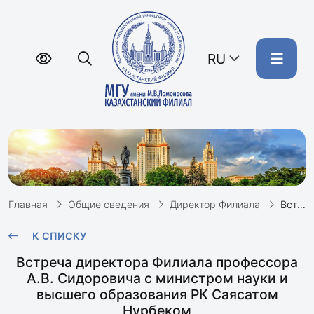
RU
Главная
Общие сведения
Директор Филиала
Встреча А.В. Сидоровича с министром науки и высшего образования РК Саясатом Нурбеком
К СПИСКУ
Встреча директора Филиала профессора
А.В. Сидоровича с министром науки и
высшего образования РК Саясатом
Нурбеком