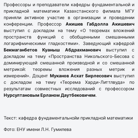
Профессоры и преподаватели кафедры фундаментальной и
прикладной математики Казахстанского филиала МГУ
приняли активное участие в организации и проведении
конференции. Профессор
Акишев Габдолла Акишевич
выступил с докладом на тему «О теоремах вложений
пространств функций с обобщенными смешанными
логарифмическими гладкостями». Заведующий кафедрой
Бекмаганбетов Куаныш Абдрахманович
выступил с
докладом на тему «Пространства Никольского-Бесова с
доминирующей смешанной производной и со смешанной
метрикой: теоремы вложения разных метрик и
измерений». Доцент
Муканов Асхат Бирлесович
выступил
с докладом на тему «Теорема Харди-Литтлвуда» по
результатам совместных исследований с профессором
Нурсултановым Ерланом Даутбековичем
.
Текст: кафедра фундаментальнойи прикладной математики
Фото: ЕНУ имени Л.Н. Гумилева