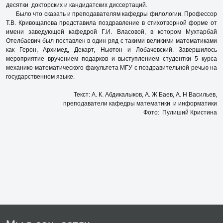
десятки докторских и кандидатских диссертаций.
Было что сказать и преподавателям кафедры филологии. Профессор
Т.В. Кривощапова представила поздравление в стихотворной форме от
имени заведующей кафедрой Г.И. Власовой, в котором Мухтарбай
Отелбаевич был поставлен в один ряд с такими великими математиками
как Герон, Архимед, Декарт, Ньютон и Лобачевский. Завершилось
мероприятие вручением подарков и выступлением студентки 5 курса
механико-математического факультета МГУ с поздравительной речью на
государственном языке.
Текст: А. К. Абдикалыков, А. Ж Баев, А. Н Васильев,
преподаватели кафедры математики и информатики
Фото: Пулиший Кристина