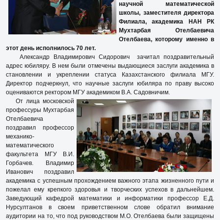
научной математической
школы, заместителя директора
Филиала, академика HAH РК
Мухтарбая Отелбаевича
Отелбаева, которому именно в
этот день исполнилось 70 лет.
Александр Владимирович Сидорович зачитал поздравительный
адрес юбиляру. В нем были отмечены выдающиеся заслуги академика в
становлении и укреплении статуса Казахстанского филиала МГУ.
Директор подчеркнул, что научные заслуги юбиляра по праву высоко
оцениваются ректором МГУ академиком В.А. Садовничим.
От лица московской
профессуры Мухтарбая
Отелбаевича
поздравил профессор
механико-
математического
факультета МГУ В.И.
Горбачев. Владимир
Иванович поздравил
академика с успешным прохождением важного этапа жизненного пути и
пожелал ему крепкого здоровья и творческих успехов в дальнейшем.
Заведующий кафедрой математики и информатики профессор Е.Д.
Нурсултанов в своем приветственном слове обратил внимание
аудитории на то, что под руководством М.О. Отелбаева были защищены