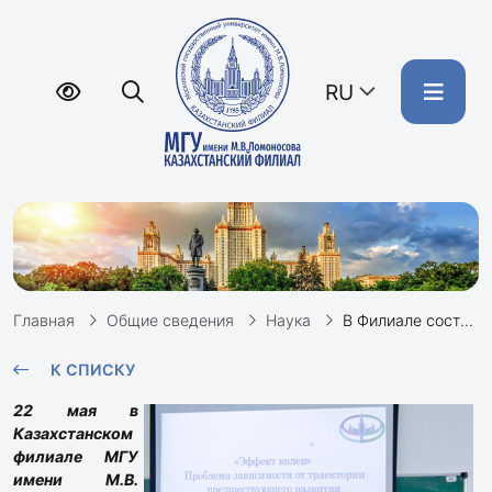
RU
Главная
Общие сведения
Наука
В Филиале состоялась публичная лекция д-ра экон. наук, профессора, декана экономического факультета МГУ Аузана А.А. на тему «Эффект колеи»: Проблема зависимости от траектории предшествующего развития»
К СПИСКУ
22 мая в
Казахстанском
филиале МГУ
имени М.В.