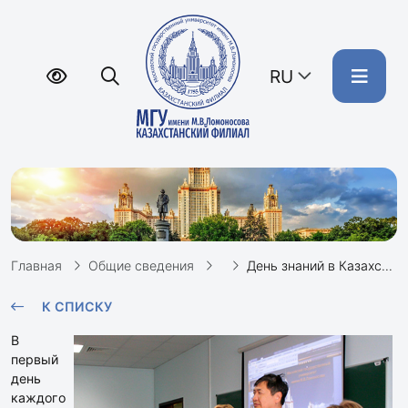
RU
Главная
Общие сведения
День знаний в Казахстанском филиале
К СПИСКУ
В
первый
день
каждого