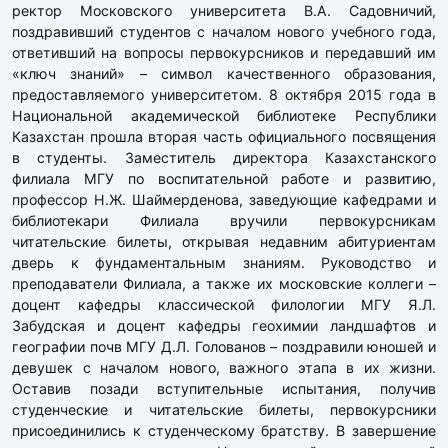
ректор Московского университета В.А. Садовничий,
поздравивший студентов с началом нового учебного года,
ответивший на вопросы первокурсников и передавший им
«ключ знаний» – символ качественного образования,
предоставляемого университетом. 8 октября 2015 года в
Национальной академической библиотеке Республики
Казахстан прошла вторая часть официального посвящения
в студенты. Заместитель директора Казахстанского
филиала МГУ по воспитательной работе и развитию,
профессор Н.Ж. Шаймерденова, заведующие кафедрами и
библиотекари Филиала вручили первокурсникам
читательские билеты, открывая недавним абитуриентам
дверь к фундаментальным знаниям. Руководство и
преподаватели Филиала, а также их московские коллеги –
доцент кафедры классической филологии МГУ Я.Л.
Забудская и доцент кафедры геохимии ландшафтов и
географии почв МГУ Д.Л. Голованов – поздравили юношей и
девушек с началом нового, важного этапа в их жизни.
Оставив позади вступительные испытания, получив
студенческие и читательские билеты, первокурсники
присоединились к студенческому братству. В завершение