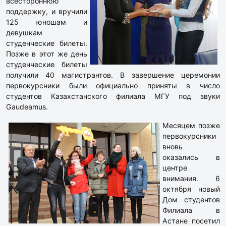
всестороннюю
поддержку, и вручили
125 юношам и
девушкам
студенческие билеты.
Позже в этот же день
студенческие билеты
получили 40 магистрантов. В завершение церемонии
первокурсники были официально приняты в число
студентов Казахстанского филиала МГУ под звуки
Gaudeamus.
Месяцем позже
первокурсники
вновь
оказались в
центре
внимания. 6
октября новый
Дом студентов
Филиала в
Астане посетил