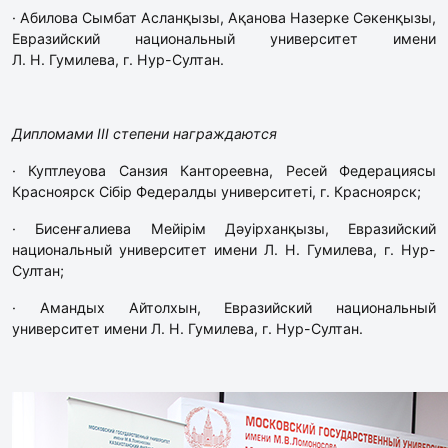
· Абилова Сымбат Асланқызы, Ақанова Назерке Сәкенқызы,
Евразийский национальный университет имени
Л. Н. Гумилева, г. Нур-Султан.
Дипломами III степени награждаются
· Куптлеуова Санзия Кантореевна, Ресей Федерациясы
Красноярск Сібір Федералды университеті, г. Красноярск;
· Бисенғалиева Мейірім Дәуірханқызы, Евразийский
национальный университет имени Л. Н. Гумилева, г. Нур-
Султан;
· Амандых Айтолхын, Евразийский национальный
университет имени Л. Н. Гумилева, г. Нур-Султан.