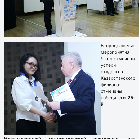
В продолжение
мероприятия
были отмечены
успехи
студентов
Казахстанского
филиала:
отмечены
победители
25-
й
Международной математической олимпиады
для