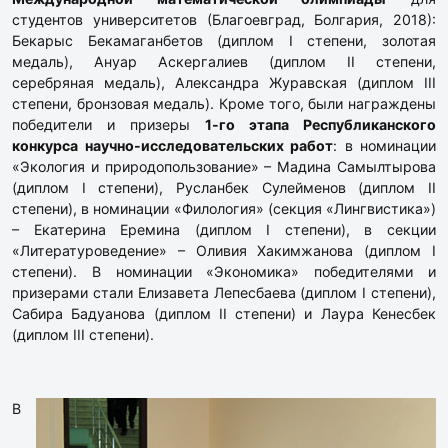
студентов университетов (Благоевград, Болгария, 2018):
Бекарыс Бекамаганбетов (диплом I степени, золотая
медаль), Ануар Аскергалиев (диплом II степени,
серебряная медаль), Александра Журавская (диплом III
степени, бронзовая медаль). Кроме того, были награждены
победители и призеры
1-го этапа Республиканского
конкурса научно-исследовательских работ
: в номинации
«Экология и природопользование» – Мадина Самылтырова
(диплом I степени), Русланбек Сулейменов (диплом II
степени), в номинации «Филология» (секция «Лингвистика»)
– Екатерина Еремина (диплом I степени), в секции
«Литературоведение» – Оливия Хакимжанова (диплом I
степени). В номинации «Экономика» победителями и
призерами стали Елизавета Лепесбаева (диплом I степени),
Сабира Бадуанова (диплом II степени) и Лаура Кенесбек
(диплом III степени).
В