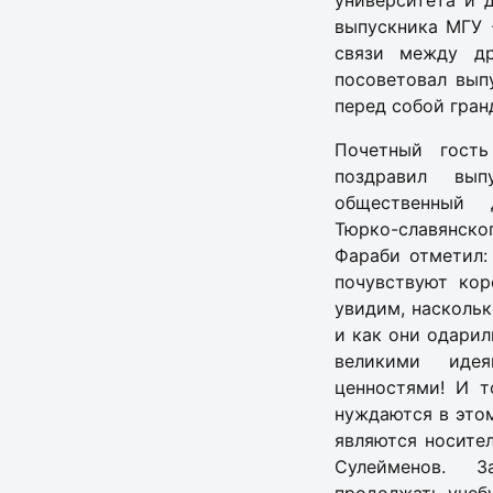
университета и 
выпускника МГУ 
связи между др
посоветовал вып
перед собой гран
Почетный гост
поздравил вып
общественный 
Тюрко-славянско
Фараби отметил:
почувствуют кор
увидим, насколь
и как они одарил
великими иде
ценностями! И 
нуждаются в этом
являются носител
Сулейменов. Зав