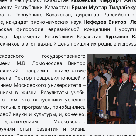
ента Республики Казахстан
Казбекова Меруерт
Айт
ента Республики Казахстан
Ерман Мухтар
Тилдабек
ва в Республике Казахстан, директор Российског
не
,
кандидат экономических наук
Нефедов Виктор Ле
еская философия евразийской концепции Нурсулта
иса Парламента Республики Казахстан
Бурханов К
кников в этот важный день пришли их родные и друзь
овского государственного
имени М.В. Ломоносова Виктор
овничий направил приветствие
иала. Ректор поздравил юношей и
анием Московского университета –
нием в жизни. Результаты учебы
 о том, что выпускники успешно
ательные программы, приобщились
овой науки и культуры, и, конечно,
достижениям Московского
изучили опыт развития и жизнь