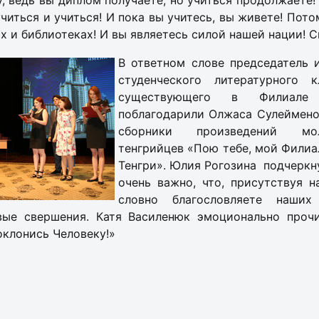
, ведь вы диплом получаете, но учиться продолжаете!
учиться и учиться! И пока вы учитесь, вы живете! Пото
х и библиотеках! И вы являетесь силой нашей нации! С
В ответном слове председатель 
студенческого литературного 
существующего в Филиал
поблагодарили Олжаса Сулеймено
сборники произведений мо
тенгрийцев «Пою тебе, мой Филиа
Тенгри». Юлия Рогозина подчеркну
очень важно, что, присутствуя н
словно благословляете наших
вые свершения. Катя Василенюк эмоционально проч
клонись Человеку!»