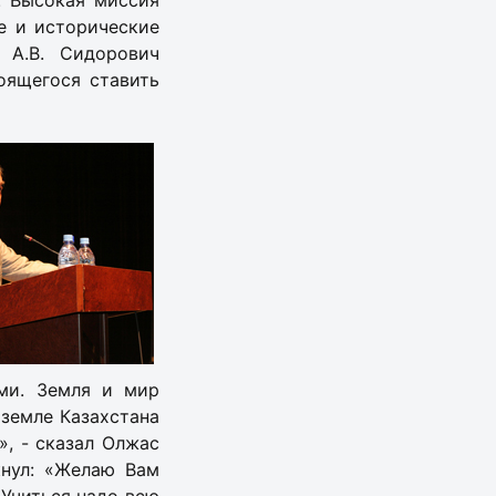
. Высокая миссия
е и исторические
 А.В. Сидорович
оящегося ставить
ми. Земля и мир
 земле Казахстана
», - сказал Олжас
кнул: «Желаю Вам