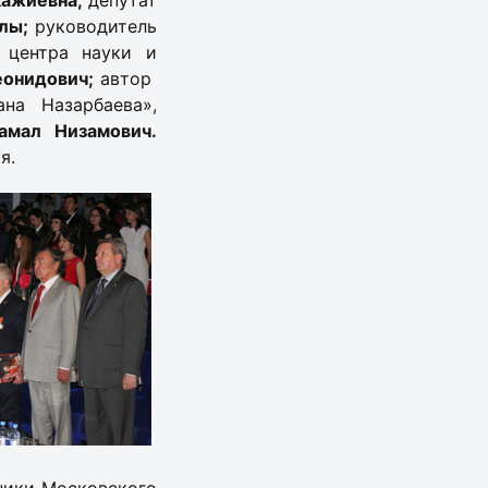
кажиевна;
депутат
улы;
руководитель
о центра науки и
онидович;
автор
на Назарбаева»,
амал Низамович.
я.