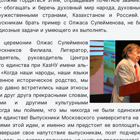
должны гордиться этим, оправдывая почетное звание
- обогащать и беречь духовный мир народа, духовны
ужественными странами, Казахстаном и Россией.
ускникам брать пример с Олжаса Сулейменова, не б
диозные задачи и умеющего их выполнять.
ь церемонии Олжас Сулейменов
ускников Филиала. Литератор,
деятель, руководитель Центра
го единства при КазНУ имени аль-
 «Когда наши народы, наши языки
енное историческое родство, мы
ко давно встретились наши этносы
и друг друга прекрасными словам,
ями и другими культурными
тогда мы поймем, что мы никогда не были одиноки
 единстве! Выпускники Московского университета на
ями этой идеи, и именно им предстоит ее воплощать
ершая свое напутствие выпускникам, поэт подчер