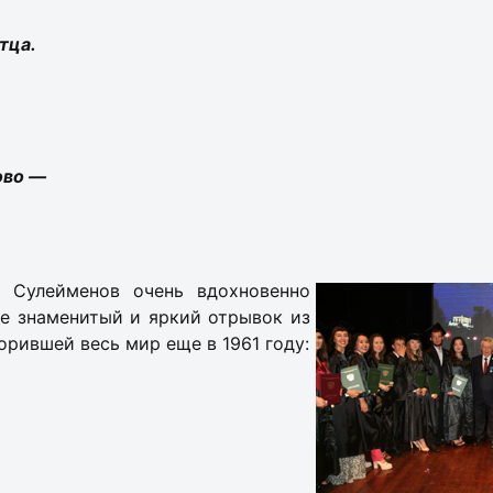
тца.
ово —
Сулейменов очень вдохновенно
ее знаменитый и яркий отрывок из
орившей весь мир еще в 1961 году: