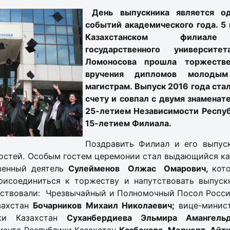
День выпускника является о
событий академического года. 5 
Казахстанском филиале
государственного университ
Ломоносова прошла торжестве
вручения дипломов молодым
магистрам. Выпуск 2016 года ста
счету и совпал с двумя знаменат
25-летием Независимости Респуб
15-летием Филиала.
Поздравить Филиал и его выпус
остей. Особым гостем церемонии стал выдающийся ка
венный деятель
Сулейменов Олжас Омарович,
кот
рисоединиться к торжеству и напутствовать выпуск
аствовали: Чрезвычайный и Полномочный Посол Росс
захстан
Бочарников Михаил Николаевич;
вице-минис
ики Казахстан
Суханбердиева Эльмира Амангельд