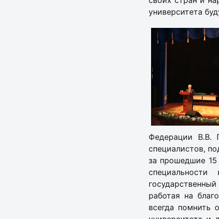
своих стран и на
университета буд
Федерации В.В. 
специалистов, по
за прошедшие 15
специальности
государственный
работая на благ
всегда помнить 