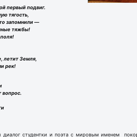
ой первый подвиг.
ую тягость,
то запомнили —
мные тяжбы!
 поля!
е, летит Земля,
и рек!
и
т вопрос.
ти
й диалог студентки и поэта с мировым именем поко