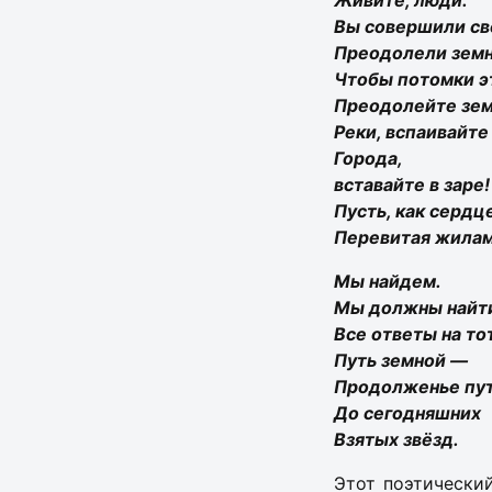
Живите, люди.
Вы совершили св
Преодолели земн
Чтобы потомки э
Преодолейте зе
Реки, вспаивайте
Города,
вставайте в заре!
Пусть, как сердц
Перевитая жилам
Мы найдем.
Мы должны найт
Все ответы на то
Путь земной —
Продолженье пу
До сегодняшних
Взятых звёзд.
Этот поэтически