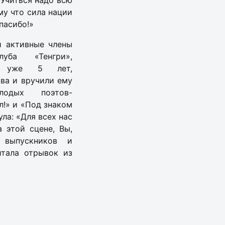
 Учиться надо всю
му что сила нации
пасибо!»
и активные члены
клуба «Тенгри»,
е уже 5 лет,
ва и вручили ему
лодых поэтов-
л!» и «Под знаком
ла: «Для всех нас
а этой сцене, Вы,
 выпускников и
итала отрывок из