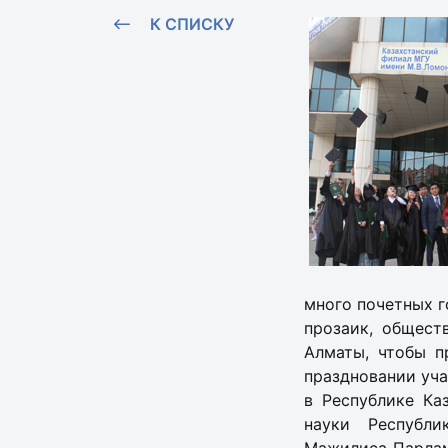
К СПИСКУ
много почетных г
прозаик, общест
Алматы, чтобы п
праздновании уч
в Республике Ка
науки Республ