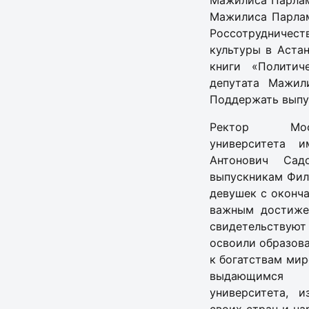
Мажилиса Парлам
Мажилиса Парлам
Россотрудничест
культуры в Аста
книги «Политич
депутата Мажил
Поддержать выпус
Ректор Моск
университета 
Антонович Сад
выпускникам Фил
девушек с оконч
важным достиже
свидетельствуют
освоили образов
к богатствам мир
выдающимся 
университета, 