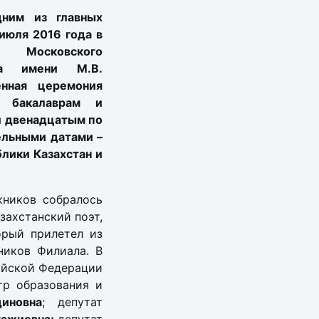
дним из главных
июля 2016 года в
 Московского
ета имени М.В.
нная церемония
 бакалаврам и
л двенадцатым по
ельными датами –
лики Казахстан и
кников собралось
захстанский поэт,
орый прилетел из
ников Филиала. В
ийской Федерации
тр образования и
иновна
; депутат