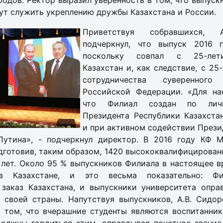
родов. Ректор выразил уверенность в том, что выпус
ут служить укреплению дружбы Казахстана и России.
Приветствуя собравшихся, 
подчеркнул, что выпуск 2016 г
поскольку совпал с 25-лет
Казахстан и, как следствие, с 2
сотрудничества суверенног
Российской Федерации. «Для на
что Филиал создан по личн
Президента Республики Казахстан
и при активном содействии Прези
Путина», - подчеркнул директор. В 2016 году КФ 
дготовив, таким образом, 1420 высококвалифицирова
 лет. Около 95 % выпускников Филиала в настоящее в
 в Казахстане, и это весьма показательно: Фи
 заказ Казахстана, и выпускники университета опра
о своей страны. Напутствуя выпускников, А.В. Сидо
о том, что вчерашние студенты являются воспитанни