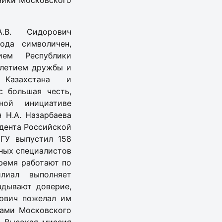
кники Московского
А.В. Сидорович
ода символичен,
ием Республики
5-летием дружбы и
о Казахстана и
с большая честь,
ой инициативе
 Н.А. Назарбаева
дента Российской
МГУ выпустил 158
нных специалистов
ремя работают по
лиал выполняет
вдывают доверие,
рович пожелал им
ками Московского