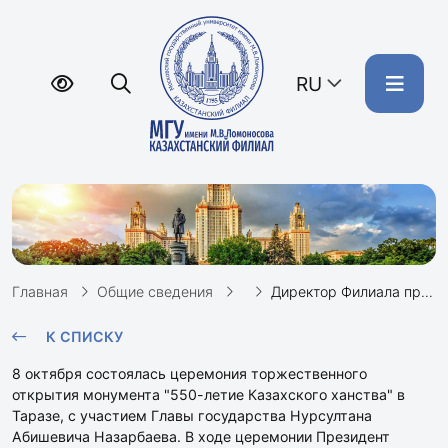
RU
Главная
Общие сведения
Директор Филиала профессор А.В. Сидорович принял участие в торжественном открытии монумента "550-летие Казахского ханства" в Таразе
К СПИСКУ
8 октября состоялась церемония торжественного
открытия монумента "550-летие Казахского ханства" в
Таразе, с участием Главы государства Нурсултана
Абишевича Назарбаева. В ходе церемонии Президент