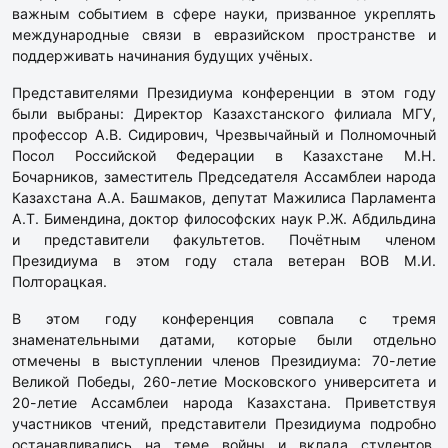
важным событием в сфере науки, призванное укреплять
международные связи в евразийском пространстве и
поддерживать начинания будущих учёных.
Представителями Президиума конференции в этом году
были выбраны: Директор Казахстанского филиала МГУ,
профессор А.В. Сидирович, Чрезвычайный и Полномочный
Посол Российской Федерации в Казахстане М.Н.
Бочарников, заместитель Председателя Ассамблеи народа
Казахстана А.А. Башмаков, депутат Мажилиса Парламента
А.Т. Бимендина, доктор философских наук Р.Ж. Абдильдина
и представители факультетов. Почётным членом
Президиума в этом году стала ветеран ВОВ М.И.
Полторацкая.
В этом году конференция совпала с тремя
знаменательными датами, которые были отдельно
отмечены в выступлении членов Президиума: 70-летие
Великой Победы, 260-летие Московского университета и
20-летие Ассамблеи народа Казахстана. Приветствуя
участников чтений, представители Президиума подробно
останавливались на теме войны и вклада студентов,