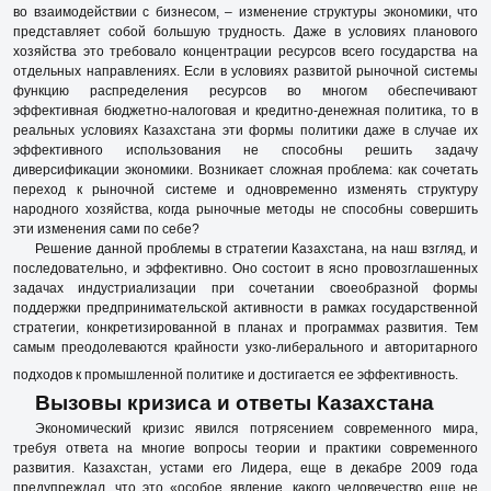
во взаимодействии с бизнесом, – изменение структуры экономики, что
представляет собой большую трудность. Даже в условиях планового
хозяйства это требовало концентрации ресурсов всего государства на
отдельных направлениях. Если в условиях развитой рыночной системы
функцию распределения ресурсов во многом обеспечивают
эффективная бюджетно-налоговая и кредитно-денежная политика, то в
реальных условиях Казахстана эти формы политики даже в случае их
эффективного использования не способны решить задачу
диверсификации экономики. Возникает сложная проблема: как сочетать
переход к рыночной системе и одновременно изменять структуру
народного хозяйства, когда рыночные методы не способны совершить
эти изменения сами по себе?
Решение данной проблемы в стратегии Казахстана, на наш взгляд, и
последовательно, и эффективно. Оно состоит в ясно провозглашенных
задачах индустриализации при сочетании своеобразной формы
поддержки предпринимательской активности в рамках государственной
стратегии, конкретизированной в планах и программах развития. Тем
самым преодолеваются крайности узко-либерального и авторитарного
подходов к промышленной политике и достигается ее эффективность.
Вызовы кризиса и ответы Казахстана
Экономический кризис явился потрясением современного мира,
требуя ответа на многие вопросы теории и практики современного
развития. Казахстан, устами его Лидера, еще в декабре 2009 года
предупреждал, что это «особое явление, какого человечество еще не