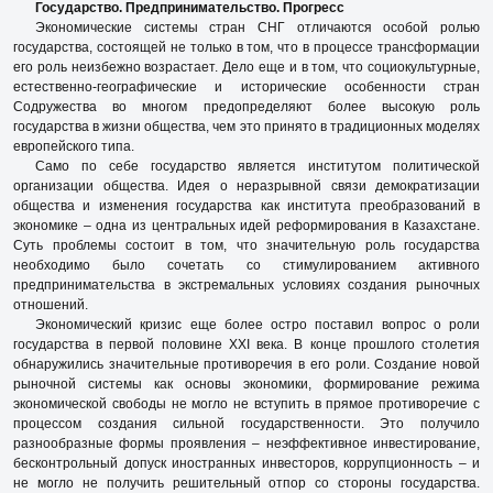
Государство. Предпринимательство. Прогресс
Экономические системы стран СНГ отличаются особой ролью
государства, состоящей не только в том, что в процессе трансформации
его роль неизбежно возрастает. Дело еще и в том, что социокультурные,
естественно-географические и исторические особенности стран
Содружества во многом предопределяют более высокую роль
государства в жизни общества, чем это принято в традиционных моделях
европейского типа.
Само по себе государство является институтом политической
организации общества. Идея о неразрывной связи демократизации
общества и изменения государства как института преобразований в
экономике – одна из центральных идей реформирования в Казахстане.
Суть проб­лемы состоит в том, что значительную роль государства
необходимо было сочетать со стимулированием активного
предпринимательства в экстремальных условиях создания рыночных
отношений.
Экономический кризис еще более остро поставил вопрос о роли
государства в первой половине ХХI века. В конце прошлого столетия
обнаружились значительные противоречия в его роли. Создание новой
рыночной системы как основы экономики, формирование режима
экономической свободы не могло не вступить в прямое противоречие с
процессом создания сильной государственности. Это получило
разнообразные формы проявления – неэффективное инвестирование,
бесконтрольный допуск иностранных инвесторов, коррупционность – и
не могло не получить решительный отпор со стороны государства.