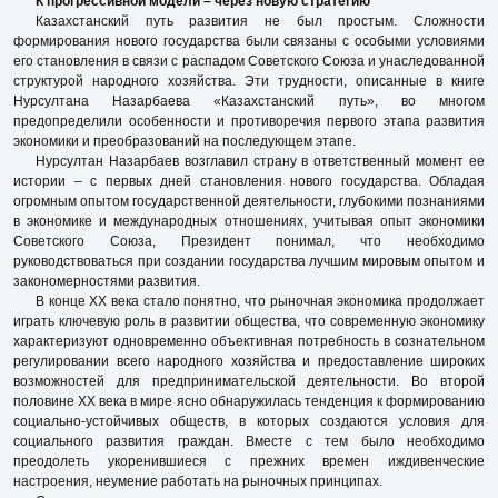
К прогрессивной модели – через новую стратегию
Казахстанский путь развития не был простым. Сложности
формирования нового государства были связаны с особыми условиями
его становления в связи с распадом Советского Союза и унаследованной
структурой народного хозяйства. Эти трудности, описанные в книге
Нурсултана Назарбаева «Казахстанский путь», во многом
предопределили особенности и противоречия первого этапа развития
экономики и преобразований на последующем этапе.
Нурсултан Назарбаев возглавил страну в ответственный момент ее
истории – с первых дней становления нового государства. Обладая
огромным опытом государственной деятельности, глубокими познаниями
в экономике и международных отношениях, учитывая опыт экономики
Советского Сою­за, Президент понимал, что необходимо
руководствоваться при создании государства лучшим мировым опытом и
закономерностями развития.
В конце ХХ века стало понятно, что рыночная экономика продолжает
играть ключевую роль в развитии общества, что современную экономику
характеризуют одновременно объективная потребность в сознательном
регулировании всего народного хозяйства и предоставление широких
возможностей для предпринимательской деятельности. Во второй
половине ХХ века в мире ясно обнаружилась тенденция к формированию
социально-устойчивых обществ, в которых создаются условия для
социального развития граждан. Вместе с тем было необходимо
преодолеть укоренившиеся с прежних времен иждивенческие
настроения, неумение работать на рыночных принципах.