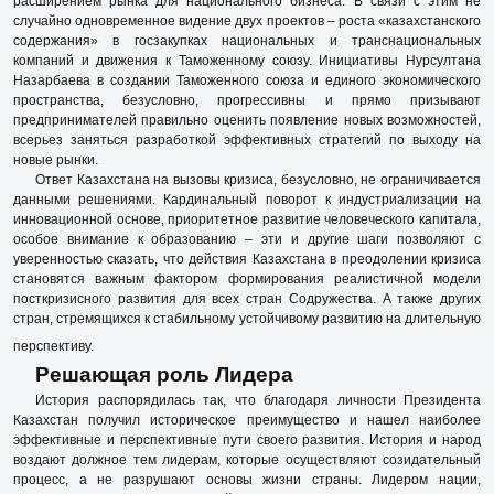
расширением рынка для национального бизнеса. В связи с этим не
случайно одновременное видение двух проектов – роста «казахстанского
содержания» в госзакупках национальных и транснациональных
компаний и движения к Таможенному союзу. Инициативы Нурсултана
Назарбаева в создании Таможенного союза и единого экономического
пространства, безусловно, прогрессивны и прямо призывают
предпринимателей правильно оценить появление новых возможностей,
всерьез заняться разработкой эффективных стратегий по выходу на
новые рынки.
Ответ Казахстана на вызовы кризиса, безусловно, не ограничивается
данными решениями. Кардинальный поворот к индустриализации на
инновационной основе, приоритетное развитие человеческого капитала,
особое внимание к образованию – эти и другие шаги позволяют с
уверенностью сказать, что действия Казахстана в преодолении кризиса
становятся важным фактором формирования реалистичной модели
посткризисного развития для всех стран Содружества. А также других
стран, стремящихся к стабильному устойчивому развитию на длительную
перспективу.
Решающая роль Лидера
История распорядилась так, что благодаря личности Президента
Казахстан получил историческое преимущество и нашел наиболее
эффективные и перспективные пути своего развития. История и народ
воздают должное тем лидерам, которые осуществляют созидательный
процесс, а не разрушают основы жизни страны. Лидером нации,