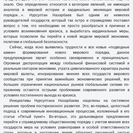
знало. Оно определенно относится к категории явлений, не имеющих
аналогов в мировой истории и кардинально меняющих мировой
порядок…». Нурсултан Назарбаев был одним из немногих
руководителей государств, который так остро и справедливо поставил
вопрос о том, что необходимо не просто разобраться в причинах и
условиях возникновения кризиса, а выработать кардинальные меры,
которые позволили бы перейти к новой модели мировой экономики,
политики и глобальной безопасности.
Сейчас, когда ясно выявились трудности и все новые «подводные
камни» формирования нового мирового порядка, данное
предупреждение звучит особенно своевременно и прин­ципиально.
Огромная диспропорция между глобальной финансовой системой и
реальным сектором экономики, утрата цивилизованного характера рынка
мировой валюты, игнорирование мнения всех государств мирового
сообщества при принятии важнейших экономических решений, все
большие ограничения национальных рынков глобальными силами по-
прежнему остаются острыми проблемами современного развития в
условиях постепенного выхода из кризиса.
Инициативы Нурсултана Назарбаева нацелены на системное
решение проблем посткризисного развития. Это, во-первых, целостный
подход к современным инновационным процессам, изложенный в его
статье «Пятый пункт». Во-вторых, это дальновидное предложение
перейти к справедливому общественному порядку с учетом мнения всех
государств мира на условиях равноправия и особой ответственности
стран, которые в настоящее время обладают решающей частью