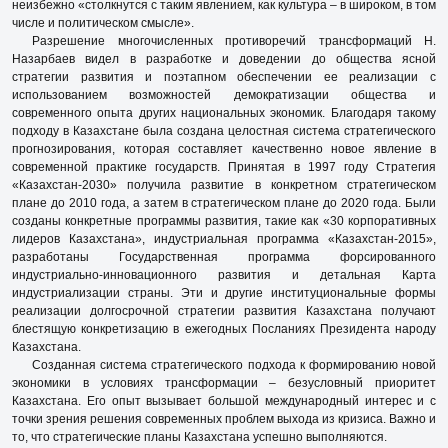
неизбежно «столкнутся с таким явлением, как культура – в широком, в том
числе и политическом смысле».
Разрешение многочисленных противоречий трансформаций Н.
Назарбаев видел в разработке и доведении до общества ясной
стратегии развития и поэтапном обеспечении ее реализации с
использованием возможностей демократизации общества и
современного опыта других национальных экономик. Благодаря такому
подходу в Казахстане была создана целостная система стратегического
прогнозирования, которая составляет качественно новое явление в
современной практике государств. Принятая в 1997 году Стратегия
«Казахстан-2030» получила развитие в конкретном стратегическом
плане до 2010 года, а затем в стратегическом плане до 2020 года. Были
созданы конкретные программы развития, такие как «30 корпоративных
лидеров Казахстана», индустриальная программа «Казахстан-2015»,
разработаны Государственная программа форсированного
индустриально-инновационного развития и детальная Карта
индустриализации страны. Эти и другие институциональные формы
реализации долгосрочной стратегии развития Казахстана получают
блестящую конкретизацию в ежегодных Посланиях Президента народу
Казахстана.
Созданная система стратегического подхода к формированию новой
экономики в условиях трансформации – безусловный приоритет
Казахстана. Его опыт вызывает большой международный интерес и с
точки зрения решения современных проблем выхода из кризиса. Важно и
то, что стратегические планы Казахстана успешно выполняются.