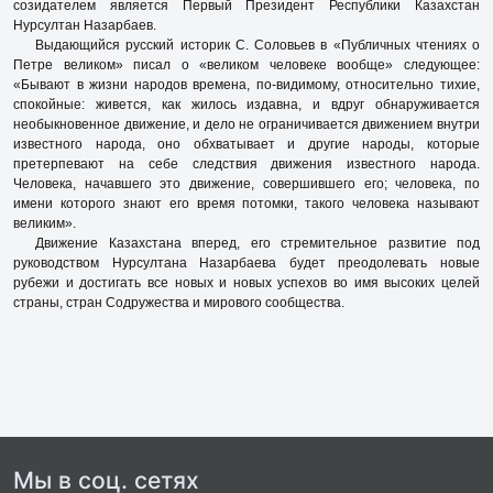
созидателем является Первый Президент Республики Казахстан
Нурсултан Назарбаев.
Выдающийся русский историк С. Соловьев в «Публичных чтениях о
Петре великом» писал о «великом человеке вообще» следующее:
«Бывают в жизни народов времена, по-видимому, относительно тихие,
спокойные: живется, как жилось издавна, и вдруг обнаруживается
необыкновенное движение, и дело не ограничивается движением внутри
известного народа, оно обхватывает и другие народы, которые
претерпевают на себе следствия движения известного народа.
Человека, начавшего это движение, совершившего его; человека, по
имени которого знают его время потомки, такого человека называют
великим».
Движение Казахстана вперед, его стремительное развитие под
руководством Нурсултана Назарбаева будет преодолевать новые
рубежи и достигать все новых и новых успехов во имя высоких целей
страны, стран Содружества и мирового сообщества.
Мы в соц. сетях