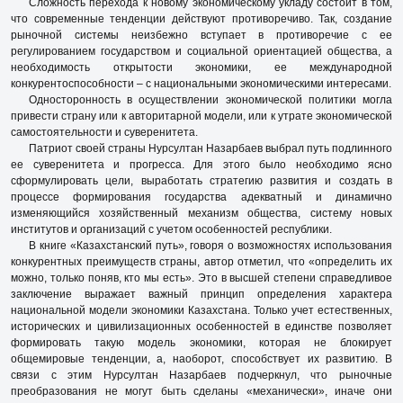
Сложность перехода к новому экономическому укладу состоит в том,
что современные тенденции действуют противоречиво. Так, создание
рыночной системы неизбежно вступает в противоречие с ее
регулированием государством и социальной ориентацией общества, а
необходимость открытости экономики, ее международной
конкурентоспособности – с национальными экономическими интересами.
Односторонность в осуществлении экономической политики могла
привести страну или к авторитарной модели, или к утрате экономической
самостоятельности и суверенитета.
Патриот своей страны Нурсултан Назарбаев выбрал путь подлинного
ее суверенитета и прогресса. Для этого было необходимо ясно
сформулировать цели, выработать стратегию развития и создать в
процессе формирования государства адекватный и динамично
изменяющийся хозяйственный механизм общества, систему новых
институтов и организаций с учетом особенностей республики.
В книге «Казахстанский путь», говоря о возможностях использования
конкурентных преимуществ страны, автор отметил, что «определить их
можно, только поняв, кто мы есть». Это в высшей степени справедливое
заключение выражает важный принцип определения характера
национальной модели экономики Казахстана. Только учет естественных,
исторических и цивилизационных особенностей в единстве позволяет
формировать такую модель экономики, которая не блокирует
общемировые тенденции, а, наоборот, способствует их развитию. В
связи с этим Нурсултан Назарбаев подчеркнул, что рыночные
преобразования не могут быть сделаны «механически», иначе они