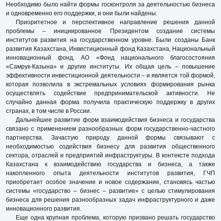
Необходимо было найти формы госконтроля за деятельностью бизнеса
и одновременно его поддержки, и они были найдены.
Приоритетное и перспективное направление решения данной
проблемы – иниции­рованное Президентом создание системы
институтов развития на государственном уровне. Были созданы Банк
развития Казахстана, Инвестиционный фонд Казахстана, Национальный
инновационный фонд, АО «Фонд национального благосостояния
«Самрук-Казына» и другие институты. Их общая цель – повышение
эффективности инвестиционной деятельности – и является той формой,
которая позволила в экстремальных условиях формирования рынка
осуществлять содействие предпринимательской активности. Не
случайно данная форма получила практическую поддержку в других
странах, в том числе в России.
Дальнейшее развитие форм взаимодействия бизнеса и государства
связано с применением разнообразных форм государственно-частного
партнерства. Зачастую природу данной формы связывают с
необходимостью содействия бизнесу для развития общественного
сектора, отраслей и предприятий инфраструктуры. В контексте подхода
Казахстана к взаимодействию государства и бизнеса, а также
накопленного опыта деятельности институтов развития, ГЧП
приобретает особое значение и новое содержание, становясь частью
системы «государство – бизнес – развитие» с целью стимулирования
бизнеса для решения разнообразных задач инфраструктурного и даже
инновационного развития.
Еще одна крупная проблема, которую призвано решать государство