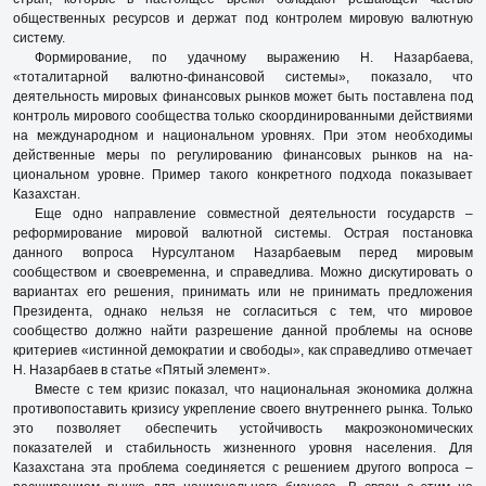
общественных ресурсов и держат под контролем мировую валютную
систему.
Формирование, по удачному выражению Н. Назарбаева,
«тоталитарной валютно-финансовой системы», показало, что
деятельность мировых финансовых рынков может быть поставлена под
контроль мирового сообщества только скоординированными действиями
на международном и национальном уровнях. При этом необходимы
действенные меры по регулированию финансовых рынков на на­
циональном уровне. Пример такого конкретного подхода показывает
Казахстан.
Еще одно направление совместной деятельности государств –
реформирование мировой валютной системы. Острая постановка
данного вопроса Нурсултаном Назарбаевым перед мировым
сообществом и своевременна, и справедлива. Можно дискутировать о
вариантах его решения, принимать или не принимать предложения
Президента, однако нельзя не согласиться с тем, что мировое
сообщество должно найти разрешение данной проблемы на основе
критериев «истинной демократии и свободы», как справедливо отмечает
Н. Назарбаев в статье «Пятый элемент».
Вместе с тем кризис показал, что национальная экономика должна
противопоставить кризису укрепление своего внутреннего рынка. Только
это позволяет обеспечить устойчивость макроэкономических
показателей и стабильность жизненного уровня населения. Для
Казахстана эта проблема соединяется с решением другого вопроса –