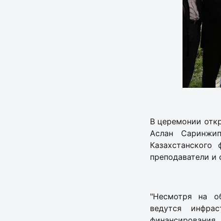
В церемонии откр
Аслан Саринжи
Казахстанского
преподаватели и 
"Несмотря на о
ведутся инфра
финансирования