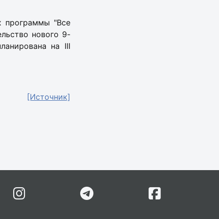
х программы "Все
ельство нового 9-
анирована на III
[Источник]