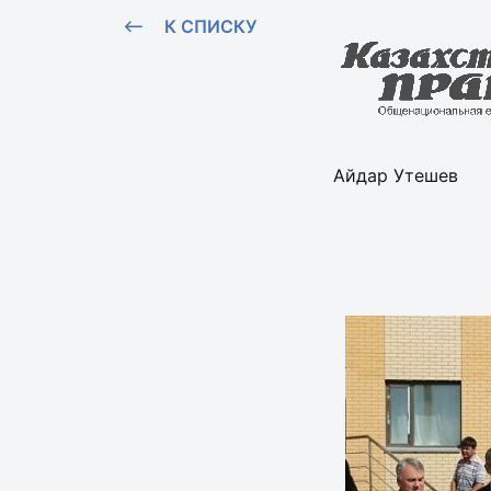
К СПИСКУ
Айдар Утешев