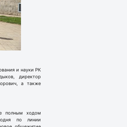
ования и науки РК
ыков, директор
орович, а также
не полным ходом
годня по линии
новое общежитие