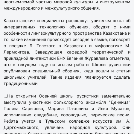
неотъемлемой частью мировой культуры и инструментом
международного и межкультурного общения.
Казахстанские специалисты расскажут учителям школ об
интерактивных технологиях обучения, обсудят с ними
особенности лингвокультурного пространства Казахстана и
то, какие изменения происходят сегодня в языке, поговорят
о поездке Л. Толстого в Казахстан и мифопоэтике М.
Лермонтова. Заведующая кафедрой теоретической и
прикладной лингвистики ЕНУ Евгения Журавлева отметила,
что в текущем году по итогам работы Школы русистики
опубликован специальный сборник, куда вошли и статьи
школьных учителей. Такие издания планируется сделать
традиционными.
…На открытии Осенней школы русистики замечательно
выступили участники фольклорного ансамбля "Денница"
Полина Сарычева, Марина Плюснина и Илья Мусатов,
исполнившие свадебные, хороводные, лирические песни.
Ребята учатся в Тульском колледже искусств им. А.
Даргомыжского, увлечены народной культурой. Они
впервые в Казахстане и хотят как можно больше узнать о