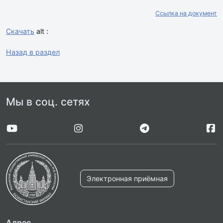
Ссылка на документ
Скачать
alt :
Назад в раздел
Мы в соц. сетях
Электронная приёмная
Адрес