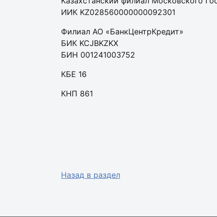
Казахстанский филиал Московского Го
ИИК KZ028560000000092301
Филиал АО «БанкЦентрКредит»
БИК KCJBKZKX
БИН 001241003752
КБЕ 16
КНП 861
Назад в раздел