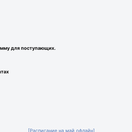
амму для поступающих.
атах
[Расписание на май офлайн]