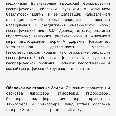
механизмы (планетарные процессы) формирования
географической оболочки: вулкнизм с излиянием
базальтовой магмы и её дегазация; направленная
эволюция земной коры; спрединг – процесс
наращивания и раздвижения океанической коры;
географический цикл В.М. Дэвиса; фотолиз; развитие
гидросферы; эволюция растительного и животного
мира, эволюционная теория Ч. Дарвина; фотосинтез;
хозяйственная деятельность человека.
Гипсометрическая кривая как отражение эволюции
географической оболочки. Целостность и единство
географической оболочки. Большой геологический и
малый географический круговорот вещества.
Оболочечное строение Земли
.
Основные параметры и
свойства литосферы, атмосферы, гидросферы,
биосферы, педосферы, хионосфера, криосфера.
Техносфера и социосфера. Ландшафтная оболочка
(сфера ) Земли – её географический фокус.