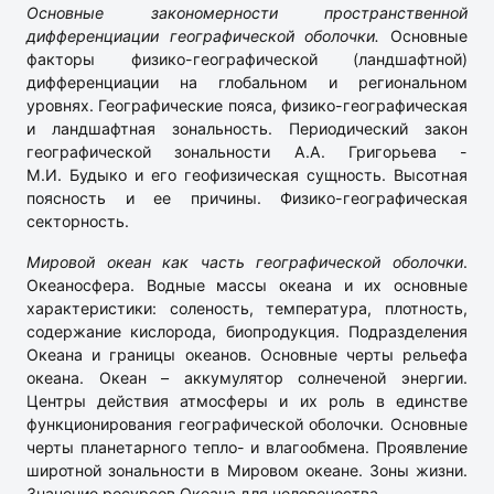
Основные закономерности пространственной
дифференциации географической оболочки.
Основные
факторы физико-географической (ландшафтной)
дифференциации на глобальном и региональном
уровнях. Географические пояса, физико-географическая
и ландшафтная зональность. Периодический закон
географической зональности А.А. Григорьева -
М.И. Будыко и его геофизическая сущность. Высотная
поясность и ее причины. Физико-географическая
секторность.
Мировой океан как часть географической оболочки
.
Океаносфера. Водные массы океана и их основные
характеристики: соленость, температура, плотность,
содержание кислорода, биопродукция. Подразделения
Океана и границы океанов. Основные черты рельефа
океана. Океан – аккумулятор солнеченой энергии.
Центры действия атмосферы и их роль в единстве
функционирования географической оболочки. Основные
черты планетарного тепло- и влагообмена. Проявление
широтной зональности в Мировом океане. Зоны жизни.
Значение ресурсов Океана для человечества.