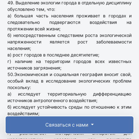
49. Выделение экологии города в отдельную дисциплину
обусловлено тем, что:
а) большая часть населения проживает в городах и
следовательно подвергаются воздействия на
протяжении всей жизни;
б) непосредственным следствием роста экологической
напряженности является рост заболеваемости
населения;
в) рост городов в последнее десятилетие;
г) наличие на территории городов всех известных
источников загрязнения;
50.Экономическая и социальная география вносит свой,
особый вклад в исследование экологических проблем
поскольку:
а) исследует территориальную дифференциацию
источников антропогенного воздействия;
б) исследует устойчивость среды по отношению к этим
воздействиям;
в) располагает методическим аппаратом для оценки
Связаться с нами
уровней антропогенного воздействия;
г) располагает методически аппаратом для