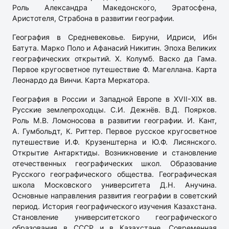
Роль Александра Македонского, Эратосфена,
Аристотеля, Страбона в развитии географии.
География в Средневековье. Бируни, Идриси, Ибн
Батута. Марко Поло и Афанасий Никитин. Эпоха Великих
географических открытий. Х. Колумб. Васко да Гама.
Первое кругосветное путешествие Ф. Магеллана. Карта
Леонардо да Винчи. Карта Меркатора.
География в России и Западной Европе в ХVII-ХIХ вв.
Русские землепроходцы. С.И. Дежнёв. В.Д. Поярков.
Роль М.В. Ломоносова в развитии географии. И. Кант,
А. Гумбольдт, К. Риттер. Первое русское кругосветное
путешествие И.Ф. Крузенштерна и Ю.Ф. Лисянского.
Открытие Антарктиды. Возникновение и становление
отечественных географических школ. Образование
Русского географического общества. Географическая
школа Московского университета Д.Н. Анучина.
Основные направления развития географии в советский
период. История географического изучения Казахстана.
Становление университетского географического
образования в СССР и в Казахстане. Современная