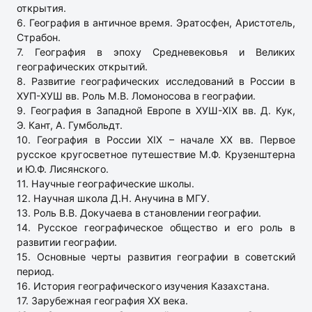
открытия.
6. География в античное время. Эратосфен, Аристотель,
Страбон.
7. География в эпоху Средневековья и Великих
географических открытий.
8. Развитие географических исследований в России в
ХУП-ХУШ вв. Роль М.В. Ломоносова в географии.
9. География в Западной Европе в ХУШ-ХIХ вв. Д. Кук,
Э. Кант, А. Гумбольдт.
10. География в России ХIХ – начале ХХ вв. Первое
русское кругосветное путешествие М.Ф. Крузенштерна
и Ю.Ф. Лисянского.
11. Научные географические школы.
12. Научная школа Д.Н. Анучина в МГУ.
13. Роль В.В. Докучаева в становлении географии.
14. Русское географическое общество и его роль в
развитии географии.
15. Основные черты развития географии в советский
период.
16. История географического изучения Казахстана.
17. Зарубежная география ХХ века.