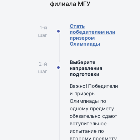
филиала МГУ
Стать
1-й
победителем или
шаг
призером
Олимпиады
Выберите
2-й
направления
шаг
подготовки
Важно!
Победители
и призеры
Олимпиады по
одному предмету
обязательно сдают
вступительное
испытание по
второму предмету