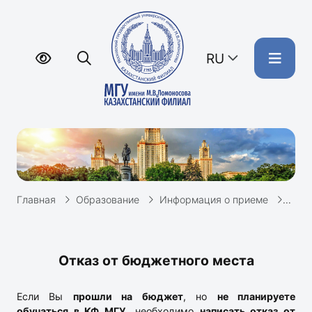
RU
Главная
Образование
Информация о приеме
Отка
Отказ от бюджетного места
Если Вы
прошли на бюджет
, но
не планируете
обучаться в КФ МГУ
, необходимо
написать отказ от