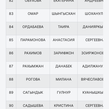
82
ОБУХОВА
ЕКАТЕРИНА
АНДРЕЕВНА
83
ОМАР
ШЫНГЫСХАН
ШОХАНУЛЫ
84
ОРДАБАЕВА
ТАИРА
ДАНИЯРКЫЗЫ
85
ПАРАМОНОВА
АНАСТАСИЯ
СЕРГЕЕВНА
86
РАХИМОВ
ЗАРИФЖОН
ЗОИРЖОНОВИ
87
РАХЫМЖАН
ДАНАБЕК
АДИЛЖАНУЛЫ
88
РОГОВА
МИЛАНА
ВЯЧЕСЛАВОВН
89
САГЫНДЫК
ГУЛНУР
КУАНЫШКЫЗЫ
90
САДЫШЕВА
КРИСТИНА
СЕРГЕЕВНА