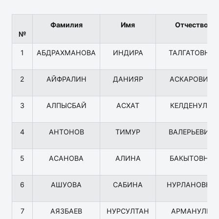
Фамилия
Имя
Отчество
№
1
АБДРАХМАНОВА
ИНДИРА
ТАЛГАТОВНА
2
АЙФРАЛИН
ДАНИЯР
АСКАРОВИЧ
3
АЛПЫСБАЙ
АСХАТ
КЕЛДЕНУЛЫ
4
АНТОНОВ
ТИМУР
ВАЛЕРЬЕВИЧ
5
АСАНОВА
АЛИНА
БАКЫТОВНА
6
АШУОВА
САБИНА
НУРЛАНОВНА
7
АЯЗБАЕВ
НУРСУЛТАН
АРМАНУЛЫ