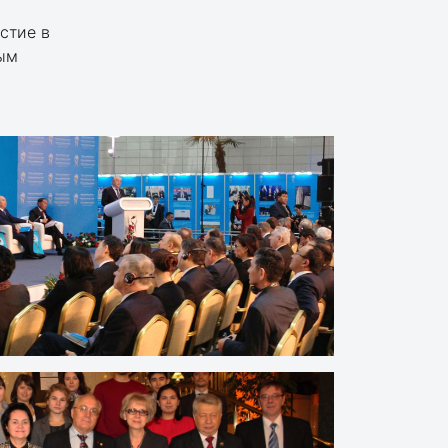
стие в
вым