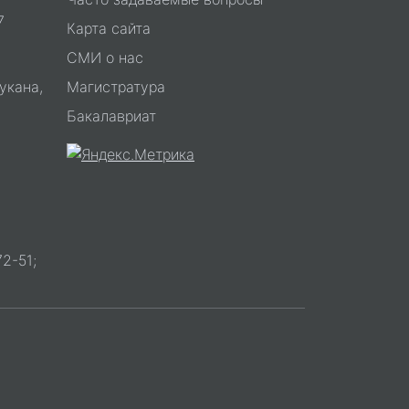
7
Карта сайта
СМИ о нас
укана,
Магистратура
Бакалавриат
2-51;